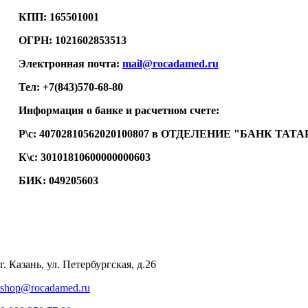
КПП:
165501001
ОГРН:
1021602853513
Электронная почта:
mail@rocadamed.ru
Тел:
+7(843)570-68-80
Информация о банке и расчетном счете:
Р\с:
40702810562020100807 в ОТДЕЛЕНИЕ "БАНК ТАТ
К\с:
30101810600000000603
БИК:
049205603
г. Казань, ул. Петербургская, д.26
shop@rocadamed.ru