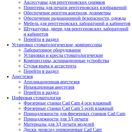
Аксессуары для рентгеновских снимков
Принтеры для печати рентгеновских изображений
Обеспечение рентген.контроля, дозиметры
Обеспечение радиационной безопасности, одежда
Мебель для рентгеновских лабораторий и кабинетов
Штукатурка, двери для рентгеновских лабораторий
и кабинетов
Перейти в раздел
Установки стоматологические, компрессоры
Лабораторное оборудование
Установки и кресла стоматологические
Компрессоры, аспирационные устройства
Стулья врача и ассистента
Перейти в раздел
Анестезия
Аппликационная анестезия
Инъекционная анестезия
Перейти в раздел
Цифровая стоматология
Фрезерные станки Cad Cam 4 оси влажный
Фрезерные станки Cad Cam 5 осей влажный
Принадлежности для фрезерных станков Cad Cam
Принадлежности для 3Д печати
Материалы для 3Д печати моделей
Диски диоксид циркониевые Cad Cam