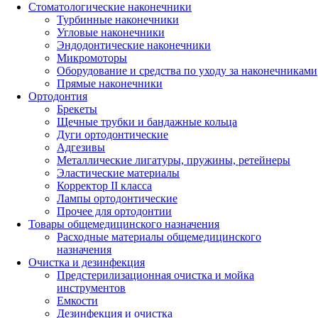
Стоматологические наконечники
Турбинные наконечники
Угловые наконечники
Эндодонтические наконечники
Микромоторы
Оборудование и средства по уходу за наконечниками
Прямые наконечники
Ортодонтия
Брекеты
Щечные трубки и бандажные кольца
Дуги ортодонтические
Адгезивы
Металлические лигатуры, пружины, ретейнеры
Эластические материалы
Корректор II класса
Лампы ортодонтические
Прочее для ортодонтии
Товары общемедицинского назначения
Расходные материалы общемедицинского
назначения
Очистка и дезинфекция
Предстерилизационная очистка и мойка
инструментов
Емкости
Дезинфекция и очистка