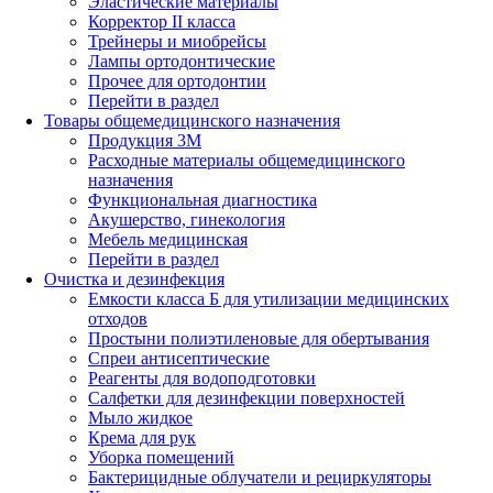
Эластические материалы
Корректор II класса
Трейнеры и миобрейсы
Лампы ортодонтические
Прочее для ортодонтии
Перейти в раздел
Товары общемедицинского назначения
Продукция 3М
Расходные материалы общемедицинского
назначения
Функциональная диагностика
Акушерство, гинекология
Мебель медицинская
Перейти в раздел
Очистка и дезинфекция
Емкости класса Б для утилизации медицинских
отходов
Простыни полиэтиленовые для обертывания
Спреи антисептические
Реагенты для водоподготовки
Салфетки для дезинфекции поверхностей
Мыло жидкое
Крема для рук
Уборка помещений
Бактерицидные облучатели и рециркуляторы