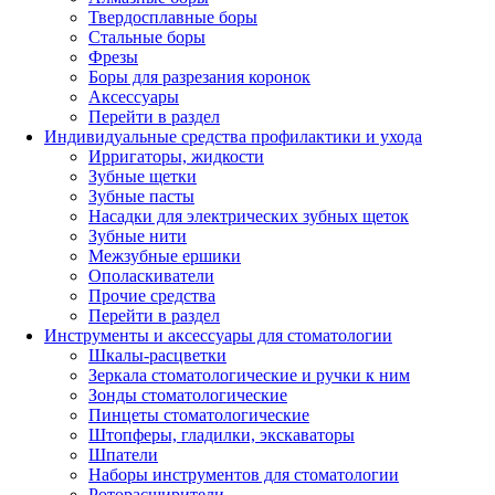
Твердосплавные боры
Стальные боры
Фрезы
Боры для разрезания коронок
Аксессуары
Перейти в раздел
Индивидуальные средства профилактики и ухода
Ирригаторы, жидкости
Зубные щетки
Зубные пасты
Насадки для электрических зубных щеток
Зубные нити
Межзубные ершики
Ополаскиватели
Прочие средства
Перейти в раздел
Инструменты и аксессуары для стоматологии
Шкалы-расцветки
Зеркала стоматологические и ручки к ним
Зонды стоматологические
Пинцеты стоматологические
Штопферы, гладилки, экскаваторы
Шпатели
Наборы инструментов для стоматологии
Роторасширители