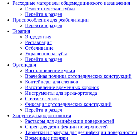
Расходные материалы общемедицинского назаначения
Гемостатические губки
Перейти в раздел
Приспособления для реабилитации
Перейти в раздел
Терапия
Эндодонтия
Реставрация
Отбеливание
Украшения на зубы
Перейти в раздел
Ортопедия
Восстановление культи
Врачебная починка ортопедических конструкций
Контейнеры для слепков
Изготовление временных коронок
Инструменты для врача-ортопеда
Снятие слепков
Фиксация ортопедических конструкций
Перейти в раздел
Хирургия, пародонтология
Растворы для дезинфекции поверхностей
Спреи для дезинфекции поверхностей
Таблетки и гранулы для дезинфекции поверхностей
Временные повязки