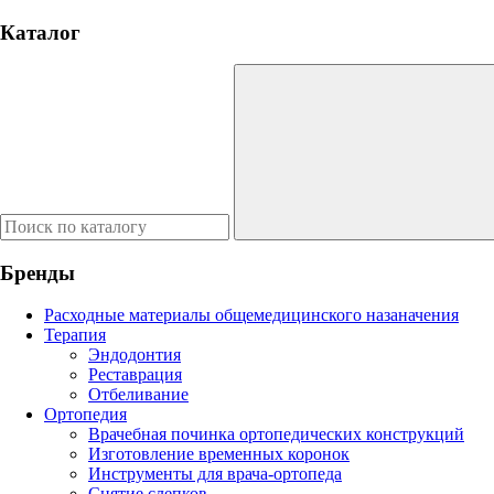
Каталог
Бренды
Расходные материалы общемедицинского назаначения
Терапия
Эндодонтия
Реставрация
Отбеливание
Ортопедия
Врачебная починка ортопедических конструкций
Изготовление временных коронок
Инструменты для врача-ортопеда
Снятие слепков