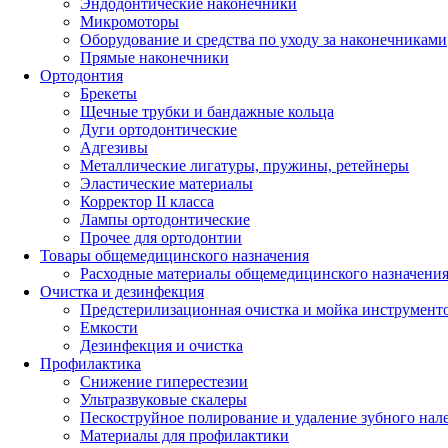
Эндодонтические наконечники
Микромоторы
Оборудование и средства по уходу за наконечниками
Прямые наконечники
Ортодонтия
Брекеты
Щечные трубки и бандажные кольца
Дуги ортодонтические
Адгезивы
Металлические лигатуры, пружины, ретейнеры
Эластические материалы
Корректор II класса
Лампы ортодонтические
Прочее для ортодонтии
Товары общемедицинского назначения
Расходные материалы общемедицинского назначени
Очистка и дезинфекция
Предстерилизационная очистка и мойка инструмент
Емкости
Дезинфекция и очистка
Профилактика
Снижение гиперестезии
Ультразвуковые скалеры
Пескоструйное полирование и удаление зубного нал
Материалы для профилактики