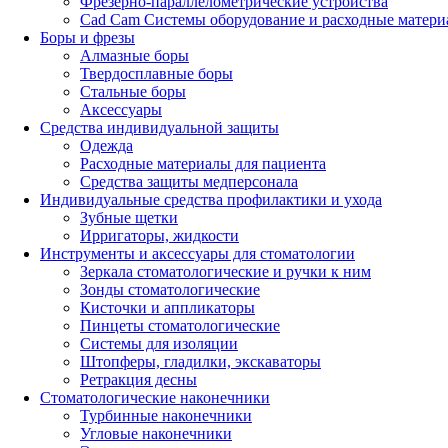
Фрезерно-параллелометрические устройства
Cad Cam Системы оборудование и расходные матери
Боры и фрезы
Алмазные боры
Твердосплавные боры
Стальные боры
Аксессуары
Средства индивидуальной защиты
Одежда
Расходные материалы для пациента
Средства защиты медперсонала
Индивидуальные средства профилактики и ухода
Зубные щетки
Ирригаторы, жидкости
Инструменты и аксессуары для стоматологии
Зеркала стоматологические и ручки к ним
Зонды стоматологические
Кисточки и аппликаторы
Пинцеты стоматологические
Системы для изоляции
Штопферы, гладилки, экскаваторы
Ретракция десны
Стоматологические наконечники
Турбинные наконечники
Угловые наконечники