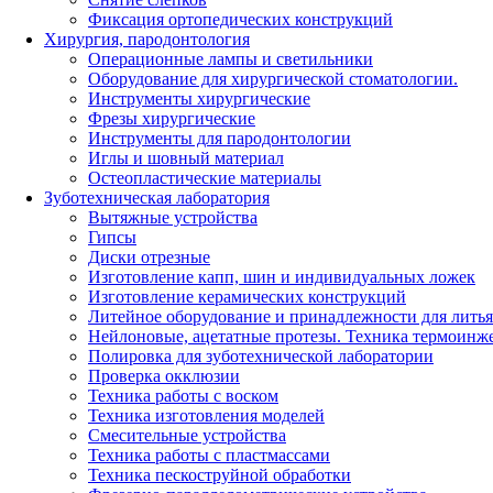
Фиксация ортопедических конструкций
Хирургия, пародонтология
Операционные лампы и светильники
Оборудование для хирургической стоматологии.
Инструменты хирургические
Фрезы хирургические
Инструменты для пародонтологии
Иглы и шовный материал
Остеопластические материалы
Зуботехническая лаборатория
Вытяжные устройства
Гипсы
Диски отрезные
Изготовление капп, шин и индивидуальных ложек
Изготовление керамических конструкций
Литейное оборудование и принадлежности для литья
Нейлоновые, ацетатные протезы. Техника термоинж
Полировка для зуботехнической лаборатории
Проверка окклюзии
Техника работы с воском
Техника изготовления моделей
Смесительные устройства
Техника работы с пластмассами
Техника пескоструйной обработки