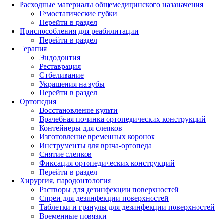
Расходные материалы общемедицинского назаначения
Гемостатические губки
Перейти в раздел
Приспособления для реабилитации
Перейти в раздел
Терапия
Эндодонтия
Реставрация
Отбеливание
Украшения на зубы
Перейти в раздел
Ортопедия
Восстановление культи
Врачебная починка ортопедических конструкций
Контейнеры для слепков
Изготовление временных коронок
Инструменты для врача-ортопеда
Снятие слепков
Фиксация ортопедических конструкций
Перейти в раздел
Хирургия, пародонтология
Растворы для дезинфекции поверхностей
Спреи для дезинфекции поверхностей
Таблетки и гранулы для дезинфекции поверхностей
Временные повязки