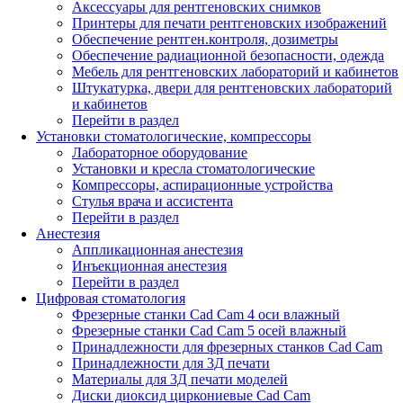
Аксессуары для рентгеновских снимков
Принтеры для печати рентгеновских изображений
Обеспечение рентген.контроля, дозиметры
Обеспечение радиационной безопасности, одежда
Мебель для рентгеновских лабораторий и кабинетов
Штукатурка, двери для рентгеновских лабораторий
и кабинетов
Перейти в раздел
Установки стоматологические, компрессоры
Лабораторное оборудование
Установки и кресла стоматологические
Компрессоры, аспирационные устройства
Стулья врача и ассистента
Перейти в раздел
Анестезия
Аппликационная анестезия
Инъекционная анестезия
Перейти в раздел
Цифровая стоматология
Фрезерные станки Cad Cam 4 оси влажный
Фрезерные станки Cad Cam 5 осей влажный
Принадлежности для фрезерных станков Cad Cam
Принадлежности для 3Д печати
Материалы для 3Д печати моделей
Диски диоксид циркониевые Cad Cam