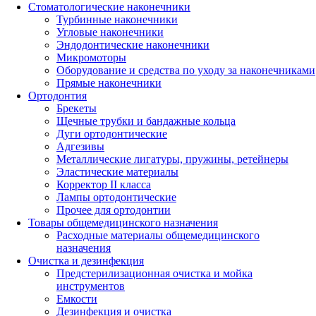
Стоматологические наконечники
Турбинные наконечники
Угловые наконечники
Эндодонтические наконечники
Микромоторы
Оборудование и средства по уходу за наконечниками
Прямые наконечники
Ортодонтия
Брекеты
Щечные трубки и бандажные кольца
Дуги ортодонтические
Адгезивы
Металлические лигатуры, пружины, ретейнеры
Эластические материалы
Корректор II класса
Лампы ортодонтические
Прочее для ортодонтии
Товары общемедицинского назначения
Расходные материалы общемедицинского
назначения
Очистка и дезинфекция
Предстерилизационная очистка и мойка
инструментов
Емкости
Дезинфекция и очистка