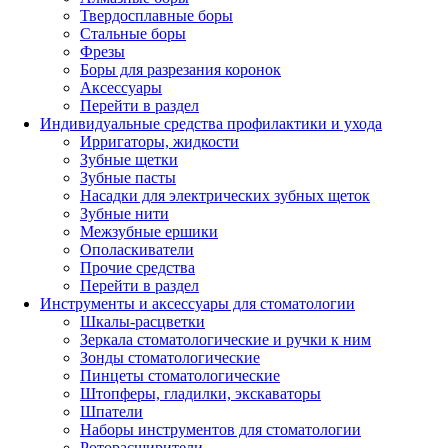
Твердосплавные боры
Стальные боры
Фрезы
Боры для разрезания коронок
Аксессуары
Перейти в раздел
Индивидуальные средства профилактики и ухода
Ирригаторы, жидкости
Зубные щетки
Зубные пасты
Насадки для электрических зубных щеток
Зубные нити
Межзубные ершики
Ополаскиватели
Прочие средства
Перейти в раздел
Инструменты и аксессуары для стоматологии
Шкалы-расцветки
Зеркала стоматологические и ручки к ним
Зонды стоматологические
Пинцеты стоматологические
Штопферы, гладилки, экскаваторы
Шпатели
Наборы инструментов для стоматологии
Роторасширители