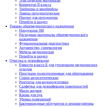
Эластические материалы
Корректор II класса
Трейнеры и миобрейсы
Лампы ортодонтические
Прочее для ортодонтии
Перейти в раздел
Товары общемедицинского назначения
Продукция 3М
Расходные материалы общемедицинского
назначения
Функциональная диагностика
Акушерство, гинекология
Мебель медицинская
Перейти в раздел
Очистка и дезинфекция
Емкости класса Б для утилизации медицинских
отходов
Простыни полиэтиленовые для обертывания
Спреи антисептические
Реагенты для водоподготовки
Салфетки для дезинфекции поверхностей
Мыло жидкое
Крема для рук
Уборка помещений
Бактерицидные облучатели и рециркуляторы