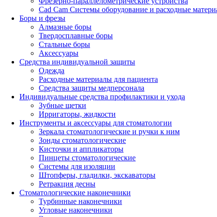
Фрезерно-параллелометрические устройства
Cad Cam Системы оборудование и расходные матери
Боры и фрезы
Алмазные боры
Твердосплавные боры
Стальные боры
Аксессуары
Средства индивидуальной защиты
Одежда
Расходные материалы для пациента
Средства защиты медперсонала
Индивидуальные средства профилактики и ухода
Зубные щетки
Ирригаторы, жидкости
Инструменты и аксессуары для стоматологии
Зеркала стоматологические и ручки к ним
Зонды стоматологические
Кисточки и аппликаторы
Пинцеты стоматологические
Системы для изоляции
Штопферы, гладилки, экскаваторы
Ретракция десны
Стоматологические наконечники
Турбинные наконечники
Угловые наконечники