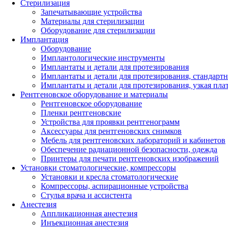
Стерилизация
Запечатывающие устройства
Материалы для стерилизации
Оборудование для стерилизации
Имплантация
Оборудование
Имплантологические инструменты
Имплантаты и детали для протезирования
Имплантаты и детали для протезирования, стандарт
Имплантаты и детали для протезирования, узкая пла
Рентгеновское оборудование и материалы
Рентгеновское оборудование
Пленки рентгеновские
Устройства для проявки рентгенограмм
Аксессуары для рентгеновских снимков
Мебель для рентгеновских лабораторий и кабинетов
Обеспечение радиационной безопасности, одежда
Принтеры для печати рентгеновских изображений
Установки стоматологические, компрессоры
Установки и кресла стоматологические
Компрессоры, аспирационные устройства
Стулья врача и ассистента
Анестезия
Аппликационная анестезия
Инъекционная анестезия