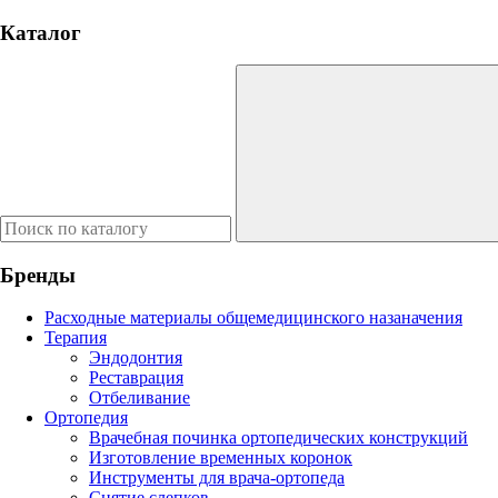
Каталог
Бренды
Расходные материалы общемедицинского назаначения
Терапия
Эндодонтия
Реставрация
Отбеливание
Ортопедия
Врачебная починка ортопедических конструкций
Изготовление временных коронок
Инструменты для врача-ортопеда
Снятие слепков