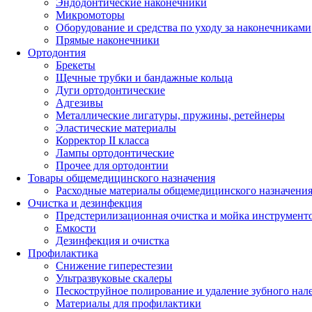
Эндодонтические наконечники
Микромоторы
Оборудование и средства по уходу за наконечниками
Прямые наконечники
Ортодонтия
Брекеты
Щечные трубки и бандажные кольца
Дуги ортодонтические
Адгезивы
Металлические лигатуры, пружины, ретейнеры
Эластические материалы
Корректор II класса
Лампы ортодонтические
Прочее для ортодонтии
Товары общемедицинского назначения
Расходные материалы общемедицинского назначени
Очистка и дезинфекция
Предстерилизационная очистка и мойка инструмент
Емкости
Дезинфекция и очистка
Профилактика
Снижение гиперестезии
Ультразвуковые скалеры
Пескоструйное полирование и удаление зубного нал
Материалы для профилактики