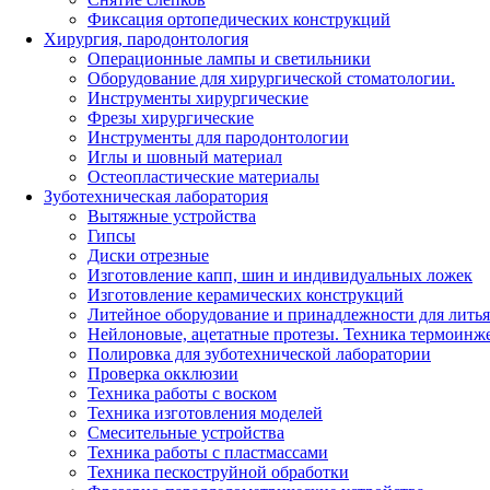
Фиксация ортопедических конструкций
Хирургия, пародонтология
Операционные лампы и светильники
Оборудование для хирургической стоматологии.
Инструменты хирургические
Фрезы хирургические
Инструменты для пародонтологии
Иглы и шовный материал
Остеопластические материалы
Зуботехническая лаборатория
Вытяжные устройства
Гипсы
Диски отрезные
Изготовление капп, шин и индивидуальных ложек
Изготовление керамических конструкций
Литейное оборудование и принадлежности для литья
Нейлоновые, ацетатные протезы. Техника термоинж
Полировка для зуботехнической лаборатории
Проверка окклюзии
Техника работы с воском
Техника изготовления моделей
Смесительные устройства
Техника работы с пластмассами
Техника пескоструйной обработки