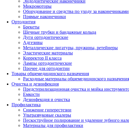
Эндодонтические наконечники
Микромоторы
Оборудование и средства по уходу за наконечниками
Прямые наконечники
Ортодонтия
Брекеты
Щечные трубки и бандажные кольца
Дуги ортодонтические
Адгезивы
Металлические лигатуры, пружины, ретейнеры
Эластические материалы
Корректор II класса
Лампы ортодонтические
Прочее для ортодонтии
Товары общемедицинского назначения
Расходные материалы общемедицинского назначени
Очистка и дезинфекция
Предстерилизационная очистка и мойка инструмент
Емкости
Дезинфекция и очистка
Профилактика
Снижение гиперестезии
Ультразвуковые скалеры
Пескоструйное полирование и удаление зубного нал
Материалы для профилактики