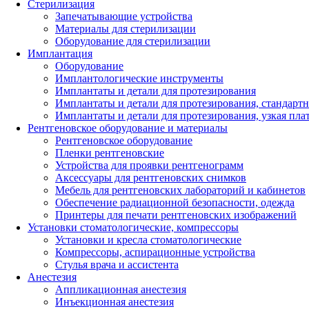
Стерилизация
Запечатывающие устройства
Материалы для стерилизации
Оборудование для стерилизации
Имплантация
Оборудование
Имплантологические инструменты
Имплантаты и детали для протезирования
Имплантаты и детали для протезирования, стандарт
Имплантаты и детали для протезирования, узкая пла
Рентгеновское оборудование и материалы
Рентгеновское оборудование
Пленки рентгеновские
Устройства для проявки рентгенограмм
Аксессуары для рентгеновских снимков
Мебель для рентгеновских лабораторий и кабинетов
Обеспечение радиационной безопасности, одежда
Принтеры для печати рентгеновских изображений
Установки стоматологические, компрессоры
Установки и кресла стоматологические
Компрессоры, аспирационные устройства
Стулья врача и ассистента
Анестезия
Аппликационная анестезия
Инъекционная анестезия