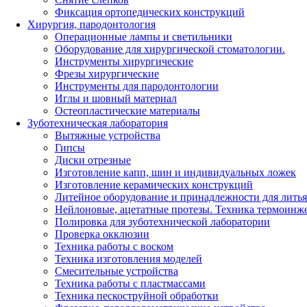
Фиксация ортопедических конструкций
Хирургия, пародонтология
Операционные лампы и светильники
Оборудование для хирургической стоматологии.
Инструменты хирургические
Фрезы хирургические
Инструменты для пародонтологии
Иглы и шовный материал
Остеопластические материалы
Зуботехническая лаборатория
Вытяжные устройства
Гипсы
Диски отрезные
Изготовление капп, шин и индивидуальных ложек
Изготовление керамических конструкций
Литейное оборудование и принадлежности для литья
Нейлоновые, ацетатные протезы. Техника термоинж
Полировка для зуботехнической лаборатории
Проверка окклюзии
Техника работы с воском
Техника изготовления моделей
Смесительные устройства
Техника работы с пластмассами
Техника пескоструйной обработки