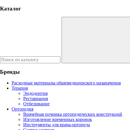
Каталог
Бренды
Расходные материалы общемедицинского назаначения
Терапия
Эндодонтия
Реставрация
Отбеливание
Ортопедия
Врачебная починка ортопедических конструкций
Изготовление временных коронок
Инструменты для врача-ортопеда
Снятие слепков