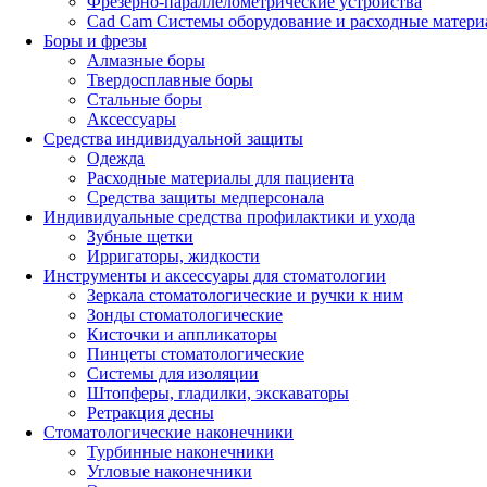
Фрезерно-параллелометрические устройства
Cad Cam Системы оборудование и расходные матери
Боры и фрезы
Алмазные боры
Твердосплавные боры
Стальные боры
Аксессуары
Средства индивидуальной защиты
Одежда
Расходные материалы для пациента
Средства защиты медперсонала
Индивидуальные средства профилактики и ухода
Зубные щетки
Ирригаторы, жидкости
Инструменты и аксессуары для стоматологии
Зеркала стоматологические и ручки к ним
Зонды стоматологические
Кисточки и аппликаторы
Пинцеты стоматологические
Системы для изоляции
Штопферы, гладилки, экскаваторы
Ретракция десны
Стоматологические наконечники
Турбинные наконечники
Угловые наконечники