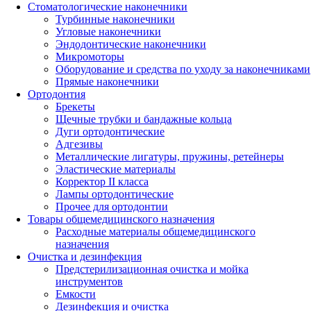
Стоматологические наконечники
Турбинные наконечники
Угловые наконечники
Эндодонтические наконечники
Микромоторы
Оборудование и средства по уходу за наконечниками
Прямые наконечники
Ортодонтия
Брекеты
Щечные трубки и бандажные кольца
Дуги ортодонтические
Адгезивы
Металлические лигатуры, пружины, ретейнеры
Эластические материалы
Корректор II класса
Лампы ортодонтические
Прочее для ортодонтии
Товары общемедицинского назначения
Расходные материалы общемедицинского
назначения
Очистка и дезинфекция
Предстерилизационная очистка и мойка
инструментов
Емкости
Дезинфекция и очистка