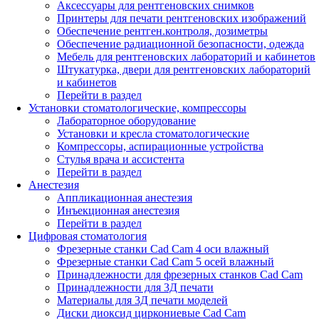
Аксессуары для рентгеновских снимков
Принтеры для печати рентгеновских изображений
Обеспечение рентген.контроля, дозиметры
Обеспечение радиационной безопасности, одежда
Мебель для рентгеновских лабораторий и кабинетов
Штукатурка, двери для рентгеновских лабораторий
и кабинетов
Перейти в раздел
Установки стоматологические, компрессоры
Лабораторное оборудование
Установки и кресла стоматологические
Компрессоры, аспирационные устройства
Стулья врача и ассистента
Перейти в раздел
Анестезия
Аппликационная анестезия
Инъекционная анестезия
Перейти в раздел
Цифровая стоматология
Фрезерные станки Cad Cam 4 оси влажный
Фрезерные станки Cad Cam 5 осей влажный
Принадлежности для фрезерных станков Cad Cam
Принадлежности для 3Д печати
Материалы для 3Д печати моделей
Диски диоксид циркониевые Cad Cam