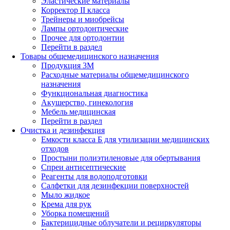
Эластические материалы
Корректор II класса
Трейнеры и миобрейсы
Лампы ортодонтические
Прочее для ортодонтии
Перейти в раздел
Товары общемедицинского назначения
Продукция 3М
Расходные материалы общемедицинского
назначения
Функциональная диагностика
Акушерство, гинекология
Мебель медицинская
Перейти в раздел
Очистка и дезинфекция
Емкости класса Б для утилизации медицинских
отходов
Простыни полиэтиленовые для обертывания
Спреи антисептические
Реагенты для водоподготовки
Салфетки для дезинфекции поверхностей
Мыло жидкое
Крема для рук
Уборка помещений
Бактерицидные облучатели и рециркуляторы