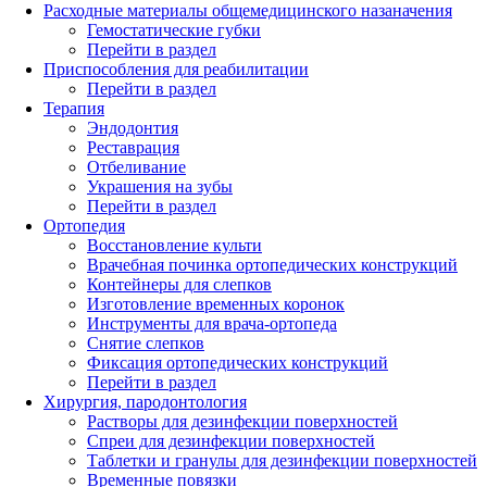
Расходные материалы общемедицинского назаначения
Гемостатические губки
Перейти в раздел
Приспособления для реабилитации
Перейти в раздел
Терапия
Эндодонтия
Реставрация
Отбеливание
Украшения на зубы
Перейти в раздел
Ортопедия
Восстановление культи
Врачебная починка ортопедических конструкций
Контейнеры для слепков
Изготовление временных коронок
Инструменты для врача-ортопеда
Снятие слепков
Фиксация ортопедических конструкций
Перейти в раздел
Хирургия, пародонтология
Растворы для дезинфекции поверхностей
Спреи для дезинфекции поверхностей
Таблетки и гранулы для дезинфекции поверхностей
Временные повязки