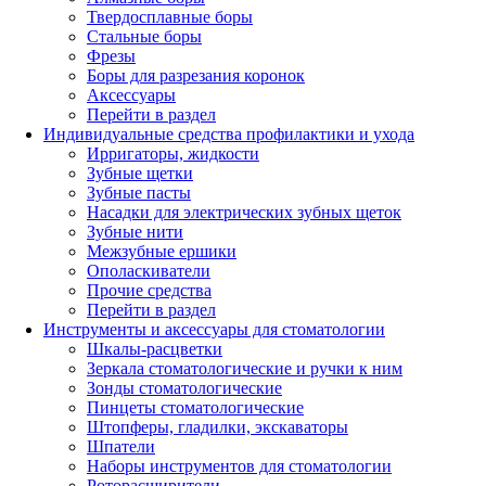
Твердосплавные боры
Стальные боры
Фрезы
Боры для разрезания коронок
Аксессуары
Перейти в раздел
Индивидуальные средства профилактики и ухода
Ирригаторы, жидкости
Зубные щетки
Зубные пасты
Насадки для электрических зубных щеток
Зубные нити
Межзубные ершики
Ополаскиватели
Прочие средства
Перейти в раздел
Инструменты и аксессуары для стоматологии
Шкалы-расцветки
Зеркала стоматологические и ручки к ним
Зонды стоматологические
Пинцеты стоматологические
Штопферы, гладилки, экскаваторы
Шпатели
Наборы инструментов для стоматологии
Роторасширители