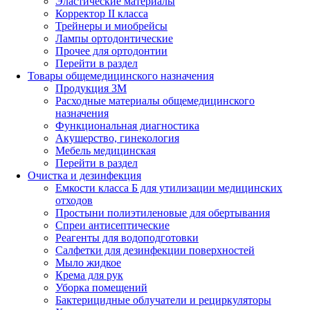
Эластические материалы
Корректор II класса
Трейнеры и миобрейсы
Лампы ортодонтические
Прочее для ортодонтии
Перейти в раздел
Товары общемедицинского назначения
Продукция 3М
Расходные материалы общемедицинского
назначения
Функциональная диагностика
Акушерство, гинекология
Мебель медицинская
Перейти в раздел
Очистка и дезинфекция
Емкости класса Б для утилизации медицинских
отходов
Простыни полиэтиленовые для обертывания
Спреи антисептические
Реагенты для водоподготовки
Салфетки для дезинфекции поверхностей
Мыло жидкое
Крема для рук
Уборка помещений
Бактерицидные облучатели и рециркуляторы