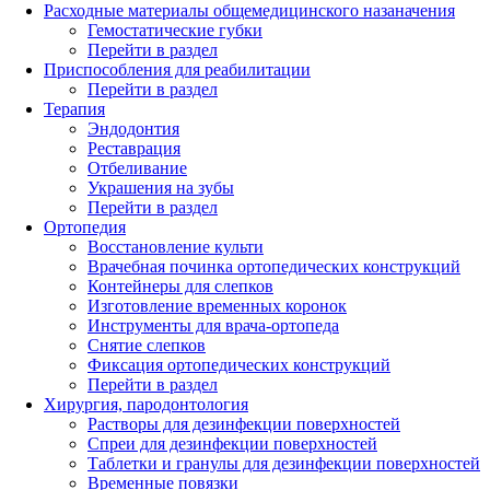
Расходные материалы общемедицинского назаначения
Гемостатические губки
Перейти в раздел
Приспособления для реабилитации
Перейти в раздел
Терапия
Эндодонтия
Реставрация
Отбеливание
Украшения на зубы
Перейти в раздел
Ортопедия
Восстановление культи
Врачебная починка ортопедических конструкций
Контейнеры для слепков
Изготовление временных коронок
Инструменты для врача-ортопеда
Снятие слепков
Фиксация ортопедических конструкций
Перейти в раздел
Хирургия, пародонтология
Растворы для дезинфекции поверхностей
Спреи для дезинфекции поверхностей
Таблетки и гранулы для дезинфекции поверхностей
Временные повязки