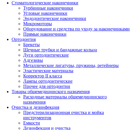
Стоматологические наконечники
Турбинные наконечники
Угловые наконечники
Эндодонтические наконечники
Микромоторы
Оборудование и средства по уходу за наконечниками
Прямые наконечники
Ортодонтия
Брекеты
Щечные трубки и бандажные кольца
Дуги ортодонтические
Адгезивы
Металлические лигатуры, пружины, ретейнеры
Эластические материалы
Корректор II класса
Лампы ортодонтические
Прочее для ортодонтии
Товары общемедицинского назначения
Расходные материалы общемедицинского
назначения
Очистка и дезинфекция
Предстерилизационная очистка и мойка
инструментов
Емкости
Дезинфекция и очистка