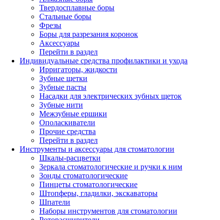
Твердосплавные боры
Стальные боры
Фрезы
Боры для разрезания коронок
Аксессуары
Перейти в раздел
Индивидуальные средства профилактики и ухода
Ирригаторы, жидкости
Зубные щетки
Зубные пасты
Насадки для электрических зубных щеток
Зубные нити
Межзубные ершики
Ополаскиватели
Прочие средства
Перейти в раздел
Инструменты и аксессуары для стоматологии
Шкалы-расцветки
Зеркала стоматологические и ручки к ним
Зонды стоматологические
Пинцеты стоматологические
Штопферы, гладилки, экскаваторы
Шпатели
Наборы инструментов для стоматологии
Роторасширители