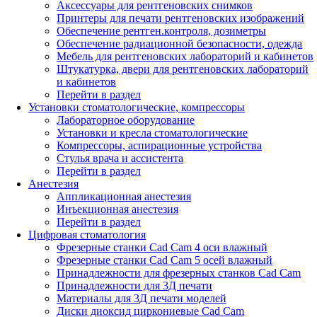
Аксессуары для рентгеновских снимков
Принтеры для печати рентгеновских изображений
Обеспечение рентген.контроля, дозиметры
Обеспечение радиационной безопасности, одежда
Мебель для рентгеновских лабораторий и кабинетов
Штукатурка, двери для рентгеновских лабораторий
и кабинетов
Перейти в раздел
Установки стоматологические, компрессоры
Лабораторное оборудование
Установки и кресла стоматологические
Компрессоры, аспирационные устройства
Стулья врача и ассистента
Перейти в раздел
Анестезия
Аппликационная анестезия
Инъекционная анестезия
Перейти в раздел
Цифровая стоматология
Фрезерные станки Cad Cam 4 оси влажный
Фрезерные станки Cad Cam 5 осей влажный
Принадлежности для фрезерных станков Cad Cam
Принадлежности для 3Д печати
Материалы для 3Д печати моделей
Диски диоксид циркониевые Cad Cam