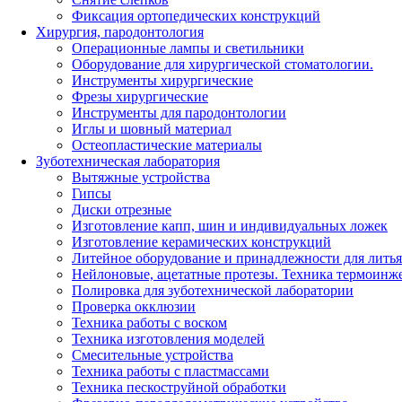
Фиксация ортопедических конструкций
Хирургия, пародонтология
Операционные лампы и светильники
Оборудование для хирургической стоматологии.
Инструменты хирургические
Фрезы хирургические
Инструменты для пародонтологии
Иглы и шовный материал
Остеопластические материалы
Зуботехническая лаборатория
Вытяжные устройства
Гипсы
Диски отрезные
Изготовление капп, шин и индивидуальных ложек
Изготовление керамических конструкций
Литейное оборудование и принадлежности для литья
Нейлоновые, ацетатные протезы. Техника термоинж
Полировка для зуботехнической лаборатории
Проверка окклюзии
Техника работы с воском
Техника изготовления моделей
Смесительные устройства
Техника работы с пластмассами
Техника пескоструйной обработки