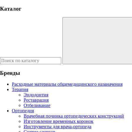
Каталог
Бренды
Расходные материалы общемедицинского назаначения
Терапия
Эндодонтия
Реставрация
Отбеливание
Ортопедия
Врачебная починка ортопедических конструкций
Изготовление временных коронок
Инструменты для врача-ортопеда
Снятие слепков