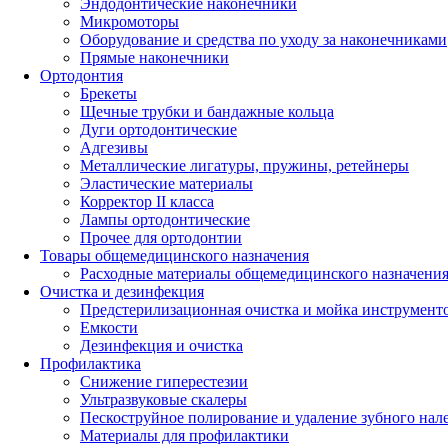
Эндодонтические наконечники
Микромоторы
Оборудование и средства по уходу за наконечниками
Прямые наконечники
Ортодонтия
Брекеты
Щечные трубки и бандажные кольца
Дуги ортодонтические
Адгезивы
Металлические лигатуры, пружины, ретейнеры
Эластические материалы
Корректор II класса
Лампы ортодонтические
Прочее для ортодонтии
Товары общемедицинского назначения
Расходные материалы общемедицинского назначени
Очистка и дезинфекция
Предстерилизационная очистка и мойка инструмент
Емкости
Дезинфекция и очистка
Профилактика
Снижение гиперестезии
Ультразвуковые скалеры
Пескоструйное полирование и удаление зубного нал
Материалы для профилактики