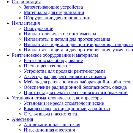
Стерилизация
Запечатывающие устройства
Материалы для стерилизации
Оборудование для стерилизации
Имплантация
Оборудование
Имплантологические инструменты
Имплантаты и детали для протезирования
Имплантаты и детали для протезирования, стандарт
Имплантаты и детали для протезирования, узкая пла
Рентгеновское оборудование и материалы
Рентгеновское оборудование
Пленки рентгеновские
Устройства для проявки рентгенограмм
Аксессуары для рентгеновских снимков
Мебель для рентгеновских лабораторий и кабинетов
Обеспечение радиационной безопасности, одежда
Принтеры для печати рентгеновских изображений
Установки стоматологические, компрессоры
Установки и кресла стоматологические
Компрессоры, аспирационные устройства
Стулья врача и ассистента
Анестезия
Аппликационная анестезия
Инъекционная анестезия