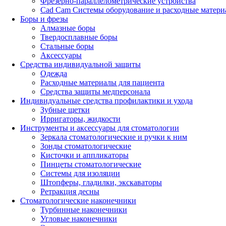
Фрезерно-параллелометрические устройства
Cad Cam Системы оборудование и расходные матери
Боры и фрезы
Алмазные боры
Твердосплавные боры
Стальные боры
Аксессуары
Средства индивидуальной защиты
Одежда
Расходные материалы для пациента
Средства защиты медперсонала
Индивидуальные средства профилактики и ухода
Зубные щетки
Ирригаторы, жидкости
Инструменты и аксессуары для стоматологии
Зеркала стоматологические и ручки к ним
Зонды стоматологические
Кисточки и аппликаторы
Пинцеты стоматологические
Системы для изоляции
Штопферы, гладилки, экскаваторы
Ретракция десны
Стоматологические наконечники
Турбинные наконечники
Угловые наконечники