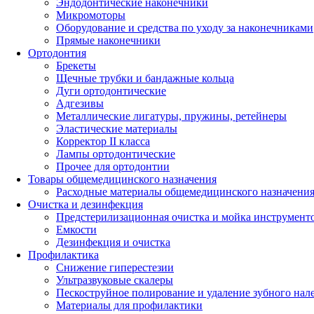
Эндодонтические наконечники
Микромоторы
Оборудование и средства по уходу за наконечниками
Прямые наконечники
Ортодонтия
Брекеты
Щечные трубки и бандажные кольца
Дуги ортодонтические
Адгезивы
Металлические лигатуры, пружины, ретейнеры
Эластические материалы
Корректор II класса
Лампы ортодонтические
Прочее для ортодонтии
Товары общемедицинского назначения
Расходные материалы общемедицинского назначени
Очистка и дезинфекция
Предстерилизационная очистка и мойка инструмент
Емкости
Дезинфекция и очистка
Профилактика
Снижение гиперестезии
Ультразвуковые скалеры
Пескоструйное полирование и удаление зубного нал
Материалы для профилактики