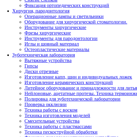
Фиксация ортопедических конструкций
Хирургия, пародонтология
Операционные лампы и светильники
Оборудование для хирургической стоматологии.
Инструменты хирургические
Фрезы хирургические
Инструменты для пародонтологии
Иглы и шовный материал
Остеопластические материалы
Зуботехническая лаборатория
Вытяжные устройства
Гипсы
Диски отрезные
Изготовление капп, шин и индивидуальных ложек
Изготовление керамических конструкций
Литейное оборудование и принадлежности для литья
Нейлоновые, ацетатные протезы. Техника термоинж
Полировка для зуботехнической лаборатории
Проверка окклюзии
Техника работы с воском
Техника изготовления моделей
Смесительные устройства
Техника работы с пластмассами
Техника пескоструйной обработки