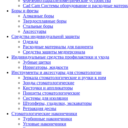
Фрезерно-параллелометрические устройства
Cad Cam Системы оборудование и расходные матери
Боры и фрезы
Алмазные боры
Твердосплавные боры
Стальные боры
Аксессуары
Средства индивидуальной защиты
Одежда
Расходные материалы для пациента
Средства защиты медперсонала
Индивидуальные средства профилактики и ухода
Зубные щетки
Ирригаторы, жидкости
Инструменты и аксессуары для стоматологии
Зеркала стоматологические и ручки к ним
Зонды стоматологические
Кисточки и аппликаторы
Пинцеты стоматологические
Системы для изоляции
Штопферы, гладилки, экскаваторы
Ретракция десны
Стоматологические наконечники
Турбинные наконечники
Угловые наконечники