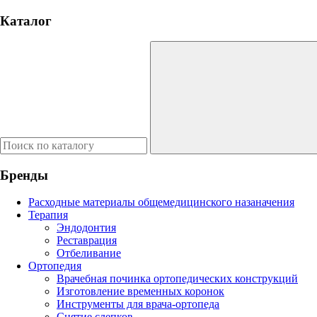
Каталог
Бренды
Расходные материалы общемедицинского назаначения
Терапия
Эндодонтия
Реставрация
Отбеливание
Ортопедия
Врачебная починка ортопедических конструкций
Изготовление временных коронок
Инструменты для врача-ортопеда
Снятие слепков