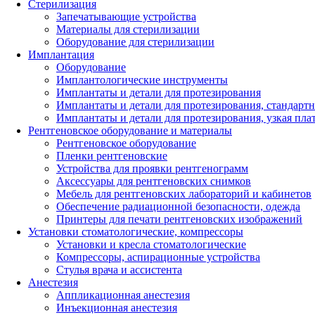
Стерилизация
Запечатывающие устройства
Материалы для стерилизации
Оборудование для стерилизации
Имплантация
Оборудование
Имплантологические инструменты
Имплантаты и детали для протезирования
Имплантаты и детали для протезирования, стандарт
Имплантаты и детали для протезирования, узкая пла
Рентгеновское оборудование и материалы
Рентгеновское оборудование
Пленки рентгеновские
Устройства для проявки рентгенограмм
Аксессуары для рентгеновских снимков
Мебель для рентгеновских лабораторий и кабинетов
Обеспечение радиационной безопасности, одежда
Принтеры для печати рентгеновских изображений
Установки стоматологические, компрессоры
Установки и кресла стоматологические
Компрессоры, аспирационные устройства
Стулья врача и ассистента
Анестезия
Аппликационная анестезия
Инъекционная анестезия