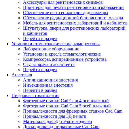
Аксессуары для рентгеновских снимков
Принтеры для печати рентгеновских изображений
Обеспечение рентген.контроля, дозиметры
Обеспечение радиационной безопасности, одежда
Мебель для рентгеновских лабораторий и кабинетов
Штукатурка, двери для рентгеновских лабораторий
и кабинетов
Перейти в раздел
Установки стоматологические, компрессоры
Лабораторное оборудование
Установки и кресла стоматологические
Компрессоры, аспирационные устройства
Стулья врача и ассистента
Перейти в раздел
Анестезия
Аппликационная анестезия
Инъекционная анестезия
Перейти в раздел
Цифровая стоматология
Фрезерные станки Cad Cam 4 оси влажный
Фрезерные станки Cad Cam 5 осей влажный
Принадлежности для фрезерных станков Cad Cam
Принадлежности для 3Д печати
Материалы для 3Д печати моделей
Диски диоксид циркониевые Cad Cam