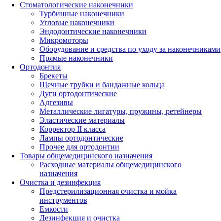
Стоматологические наконечники
Турбинные наконечники
Угловые наконечники
Эндодонтические наконечники
Микромоторы
Оборудование и средства по уходу за наконечниками
Прямые наконечники
Ортодонтия
Брекеты
Щечные трубки и бандажные кольца
Дуги ортодонтические
Адгезивы
Металлические лигатуры, пружины, ретейнеры
Эластические материалы
Корректор II класса
Лампы ортодонтические
Прочее для ортодонтии
Товары общемедицинского назначения
Расходные материалы общемедицинского
назначения
Очистка и дезинфекция
Предстерилизационная очистка и мойка
инструментов
Емкости
Дезинфекция и очистка