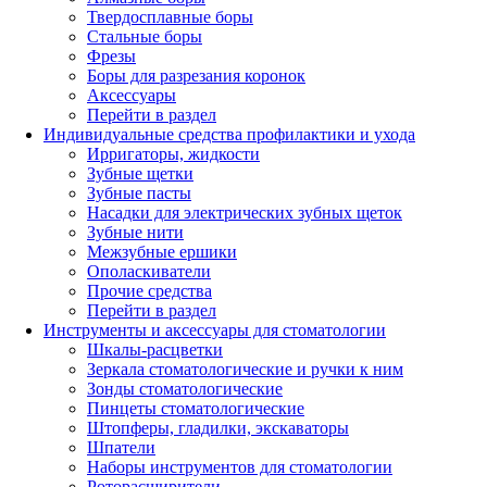
Твердосплавные боры
Стальные боры
Фрезы
Боры для разрезания коронок
Аксессуары
Перейти в раздел
Индивидуальные средства профилактики и ухода
Ирригаторы, жидкости
Зубные щетки
Зубные пасты
Насадки для электрических зубных щеток
Зубные нити
Межзубные ершики
Ополаскиватели
Прочие средства
Перейти в раздел
Инструменты и аксессуары для стоматологии
Шкалы-расцветки
Зеркала стоматологические и ручки к ним
Зонды стоматологические
Пинцеты стоматологические
Штопферы, гладилки, экскаваторы
Шпатели
Наборы инструментов для стоматологии
Роторасширители