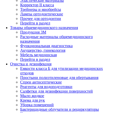
Эластические материалы
Корректор II класса
Трейнеры и миобрейсы
Лампы ортодонтические
Прочее для ортодонтии
Перейти в раздел
Товары общемедицинского назначения
Продукция 3М
Расходные материалы общемедицинского
назначения
Функциональная диагностика
Акушерство, гинекология
Мебель медицинская
Перейти в раздел
Очистка и дезинфекция
Емкости класса Б для утилизации медицинских
отходов
Простыни полиэтиленовые для обертывания
Спреи антисептические
Реагенты для водоподготовки
Салфетки для дезинфекции поверхностей
Мыло жидкое
Крема для рук
Уборка помещений
Бактерицидные облучатели и рециркуляторы