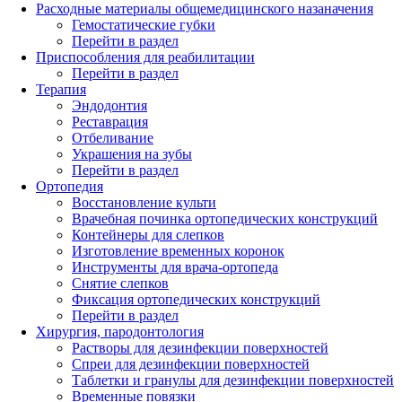
Расходные материалы общемедицинского назаначения
Гемостатические губки
Перейти в раздел
Приспособления для реабилитации
Перейти в раздел
Терапия
Эндодонтия
Реставрация
Отбеливание
Украшения на зубы
Перейти в раздел
Ортопедия
Восстановление культи
Врачебная починка ортопедических конструкций
Контейнеры для слепков
Изготовление временных коронок
Инструменты для врача-ортопеда
Снятие слепков
Фиксация ортопедических конструкций
Перейти в раздел
Хирургия, пародонтология
Растворы для дезинфекции поверхностей
Спреи для дезинфекции поверхностей
Таблетки и гранулы для дезинфекции поверхностей
Временные повязки