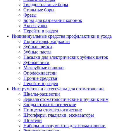
Твердосплавные боры
Стальные боры
Фрезы
Боры для разрезания коронок
Аксессуары
Перейти в раздел
Индивидуальные средства профилактики и ухода
Ирригаторы, жидкости
Зубные щетки
Зубные пасты
Насадки для электрических зубных щеток
Зубные нити
Межзубные ершики
Ополаскиватели
Прочие средства
Перейти в раздел
Инструменты и аксессуары для стоматологии
Шкалы-расцветки
Зеркала стоматологические и ручки к ним
Зонды стоматологические
Пинцеты стоматологические
Штопферы, гладилки, экскаваторы
Шпатели
Наборы инструментов для стоматологии
Роторасширители