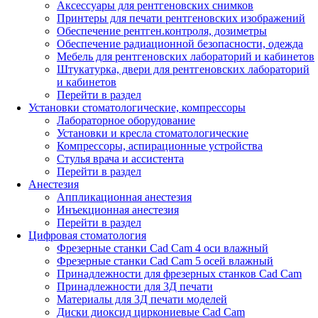
Аксессуары для рентгеновских снимков
Принтеры для печати рентгеновских изображений
Обеспечение рентген.контроля, дозиметры
Обеспечение радиационной безопасности, одежда
Мебель для рентгеновских лабораторий и кабинетов
Штукатурка, двери для рентгеновских лабораторий
и кабинетов
Перейти в раздел
Установки стоматологические, компрессоры
Лабораторное оборудование
Установки и кресла стоматологические
Компрессоры, аспирационные устройства
Стулья врача и ассистента
Перейти в раздел
Анестезия
Аппликационная анестезия
Инъекционная анестезия
Перейти в раздел
Цифровая стоматология
Фрезерные станки Cad Cam 4 оси влажный
Фрезерные станки Cad Cam 5 осей влажный
Принадлежности для фрезерных станков Cad Cam
Принадлежности для 3Д печати
Материалы для 3Д печати моделей
Диски диоксид циркониевые Cad Cam