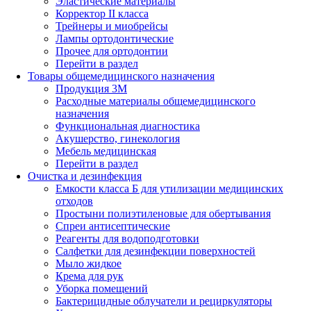
Эластические материалы
Корректор II класса
Трейнеры и миобрейсы
Лампы ортодонтические
Прочее для ортодонтии
Перейти в раздел
Товары общемедицинского назначения
Продукция 3М
Расходные материалы общемедицинского
назначения
Функциональная диагностика
Акушерство, гинекология
Мебель медицинская
Перейти в раздел
Очистка и дезинфекция
Емкости класса Б для утилизации медицинских
отходов
Простыни полиэтиленовые для обертывания
Спреи антисептические
Реагенты для водоподготовки
Салфетки для дезинфекции поверхностей
Мыло жидкое
Крема для рук
Уборка помещений
Бактерицидные облучатели и рециркуляторы