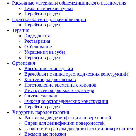
Расходные материалы общемедицинского назаначения
Гемостатические губки
Перейти в раздел
Приспособления для реабилитации
Перейти в раздел
Терапия
Эндодонтия
Реставрация
Отбеливание
Украшения на зубы
Перейти в раздел
Ортопедия
Восстановление культи
Врачебная починка ортопедических конструкций
Контейнеры для слепков
Изготовление временных коронок
Инструменты для врача-ортопеда
Снятие слепков
Фиксация ортопедических конструкций
Перейти в раздел
Хирургия, пародонтология
Растворы для дезинфекции поверхностей
Спреи для дезинфекции поверхностей
Таблетки и гранулы для дезинфекции поверхностей
Временные повязки