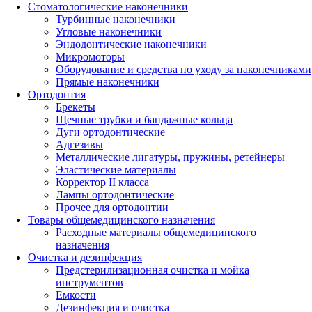
Стоматологические наконечники
Турбинные наконечники
Угловые наконечники
Эндодонтические наконечники
Микромоторы
Оборудование и средства по уходу за наконечниками
Прямые наконечники
Ортодонтия
Брекеты
Щечные трубки и бандажные кольца
Дуги ортодонтические
Адгезивы
Металлические лигатуры, пружины, ретейнеры
Эластические материалы
Корректор II класса
Лампы ортодонтические
Прочее для ортодонтии
Товары общемедицинского назначения
Расходные материалы общемедицинского
назначения
Очистка и дезинфекция
Предстерилизационная очистка и мойка
инструментов
Емкости
Дезинфекция и очистка