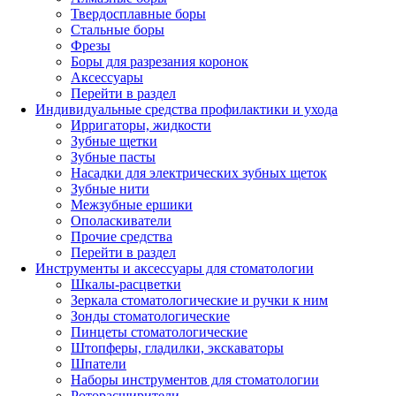
Твердосплавные боры
Стальные боры
Фрезы
Боры для разрезания коронок
Аксессуары
Перейти в раздел
Индивидуальные средства профилактики и ухода
Ирригаторы, жидкости
Зубные щетки
Зубные пасты
Насадки для электрических зубных щеток
Зубные нити
Межзубные ершики
Ополаскиватели
Прочие средства
Перейти в раздел
Инструменты и аксессуары для стоматологии
Шкалы-расцветки
Зеркала стоматологические и ручки к ним
Зонды стоматологические
Пинцеты стоматологические
Штопферы, гладилки, экскаваторы
Шпатели
Наборы инструментов для стоматологии
Роторасширители