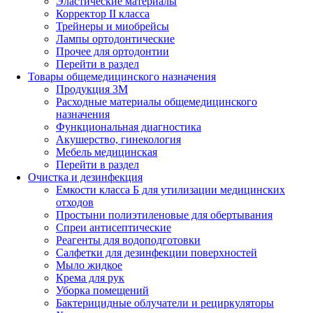
Эластические материалы
Корректор II класса
Трейнеры и миобрейсы
Лампы ортодонтические
Прочее для ортодонтии
Перейти в раздел
Товары общемедицинского назначения
Продукция 3М
Расходные материалы общемедицинского
назначения
Функциональная диагностика
Акушерство, гинекология
Мебель медицинская
Перейти в раздел
Очистка и дезинфекция
Емкости класса Б для утилизации медицинских
отходов
Простыни полиэтиленовые для обертывания
Спреи антисептические
Реагенты для водоподготовки
Салфетки для дезинфекции поверхностей
Мыло жидкое
Крема для рук
Уборка помещений
Бактерицидные облучатели и рециркуляторы