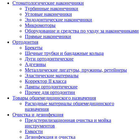
Стоматологические наконечники
Турбинные наконечники
Угловые наконечники
Эндодонтические наконечники
Микромоторы
Оборудование и средства по уходу за наконечниками
Прямые наконечники
Ортодонтия
Брекеты
Щечные трубки и бандажные кольца
Дуги ортодонтические
Адгезивы
Металлические лигатуры, пружины, ретейнеры
Эластические материалы
Корректор II класса
Лампы ортодонтические
Прочее для ортодонтии
Товары общемедицинского назначения
Расходные материалы общемедицинского
назначения
Очистка и дезинфекция
Предстерилизационная очистка и мойка
инструментов
Емкости
Дезинфекция и очистка