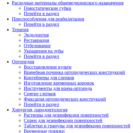
Расходные материалы общемедицинского назаначения
Гемостатические губки
Перейти в раздел
Приспособления для реабилитации
Перейти в раздел
Терапия
Эндодонтия
Реставрация
Отбеливание
Украшения на зубы
Перейти в раздел
Ортопедия
Восстановление культи
Врачебная починка ортопедических конструкций
Контейнеры для слепков
Изготовление временных коронок
Инструменты для врача-ортопеда
Снятие слепков
Фиксация ортопедических конструкций
Перейти в раздел
Хирургия, пародонтология
Растворы для дезинфекции поверхностей
Спреи для дезинфекции поверхностей
Таблетки и гранулы для дезинфекции поверхностей
Временные повязки