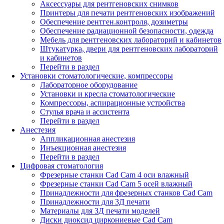
Аксессуары для рентгеновских снимков
Принтеры для печати рентгеновских изображений
Обеспечение рентген.контроля, дозиметры
Обеспечение радиационной безопасности, одежда
Мебель для рентгеновских лабораторий и кабинетов
Штукатурка, двери для рентгеновских лабораторий
и кабинетов
Перейти в раздел
Установки стоматологические, компрессоры
Лабораторное оборудование
Установки и кресла стоматологические
Компрессоры, аспирационные устройства
Стулья врача и ассистента
Перейти в раздел
Анестезия
Аппликационная анестезия
Инъекционная анестезия
Перейти в раздел
Цифровая стоматология
Фрезерные станки Cad Cam 4 оси влажный
Фрезерные станки Cad Cam 5 осей влажный
Принадлежности для фрезерных станков Cad Cam
Принадлежности для 3Д печати
Материалы для 3Д печати моделей
Диски диоксид циркониевые Cad Cam