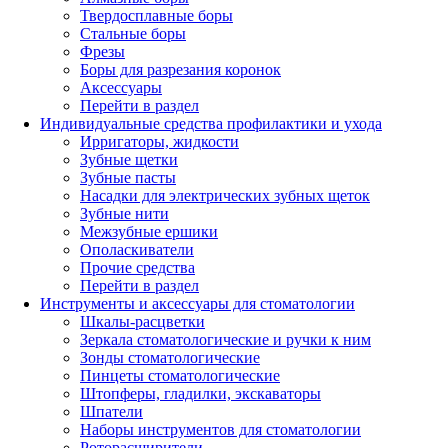
Твердосплавные боры
Стальные боры
Фрезы
Боры для разрезания коронок
Аксессуары
Перейти в раздел
Индивидуальные средства профилактики и ухода
Ирригаторы, жидкости
Зубные щетки
Зубные пасты
Насадки для электрических зубных щеток
Зубные нити
Межзубные ершики
Ополаскиватели
Прочие средства
Перейти в раздел
Инструменты и аксессуары для стоматологии
Шкалы-расцветки
Зеркала стоматологические и ручки к ним
Зонды стоматологические
Пинцеты стоматологические
Штопферы, гладилки, экскаваторы
Шпатели
Наборы инструментов для стоматологии
Роторасширители