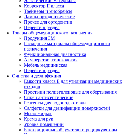
Эластические материалы
Корректор II класса
Трейнеры и миобрейсы
Лампы ортодонтические
Прочее для ортодонтии
Перейти в раздел
Товары общемедицинского назначения
Продукция 3М
Расходные материалы общемедицинского
назначения
Функциональная диагностика
Акушерство, гинекология
Мебель медицинская
Перейти в раздел
Очистка и дезинфекция
Емкости класса Б для утилизации медицинских
отходов
Простыни полиэтиленовые для обертывания
Спреи антисептические
Реагенты для водоподготовки
Салфетки для дезинфекции поверхностей
Мыло жидкое
Крема для рук
Уборка помещений
Бактерицидные облучатели и рециркуляторы