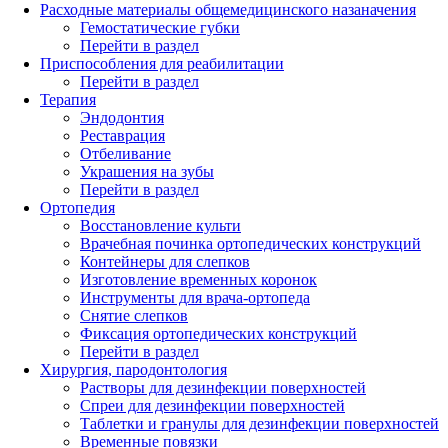
Расходные материалы общемедицинского назаначения
Гемостатические губки
Перейти в раздел
Приспособления для реабилитации
Перейти в раздел
Терапия
Эндодонтия
Реставрация
Отбеливание
Украшения на зубы
Перейти в раздел
Ортопедия
Восстановление культи
Врачебная починка ортопедических конструкций
Контейнеры для слепков
Изготовление временных коронок
Инструменты для врача-ортопеда
Снятие слепков
Фиксация ортопедических конструкций
Перейти в раздел
Хирургия, пародонтология
Растворы для дезинфекции поверхностей
Спреи для дезинфекции поверхностей
Таблетки и гранулы для дезинфекции поверхностей
Временные повязки