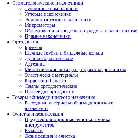
Стоматологические наконечники
Турбинные наконечники
Угловые наконечники
Эндодонтические наконечники
Микромоторы
Оборудование и средства по уходу за наконечниками
Прямые наконечники
Ортодонтия
Брекеты
Щечные трубки и бандажные кольца
Дуги ортодонтические
Адгезивы
Металлические лигатуры, пружины, ретейнеры
Эластические материалы
Корректор II класса
Лампы ортодонтические
Прочее для ортодонтии
Товары общемедицинского назначения
Расходные материалы общемедицинского
назначения
Очистка и дезинфекция
Предстерилизационная очистка и мойка
инструментов
Емкости
Дезинфекция и очистка