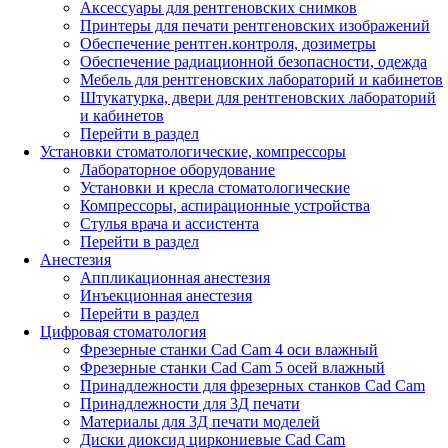
Аксессуары для рентгеновских снимков
Принтеры для печати рентгеновских изображений
Обеспечение рентген.контроля, дозиметры
Обеспечение радиационной безопасности, одежда
Мебель для рентгеновских лабораторий и кабинетов
Штукатурка, двери для рентгеновских лабораторий
и кабинетов
Перейти в раздел
Установки стоматологические, компрессоры
Лабораторное оборудование
Установки и кресла стоматологические
Компрессоры, аспирационные устройства
Стулья врача и ассистента
Перейти в раздел
Анестезия
Аппликационная анестезия
Инъекционная анестезия
Перейти в раздел
Цифровая стоматология
Фрезерные станки Cad Cam 4 оси влажный
Фрезерные станки Cad Cam 5 осей влажный
Принадлежности для фрезерных станков Cad Cam
Принадлежности для 3Д печати
Материалы для 3Д печати моделей
Диски диоксид циркониевые Cad Cam